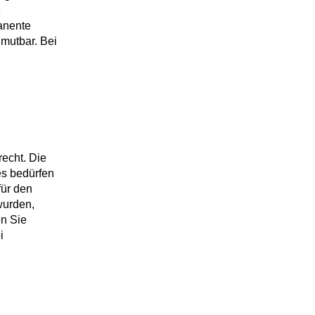
e
manente
umutbar. Bei
recht. Die
es bedürfen
für den
 wurden,
en Sie
i