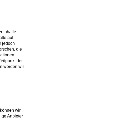
er Inhalte
lte auf
r jedoch
orschen, die
mationen
eitpunkt der
n werden wir
 können wir
lige Anbieter