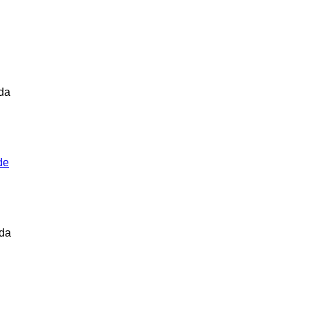
da
de
da