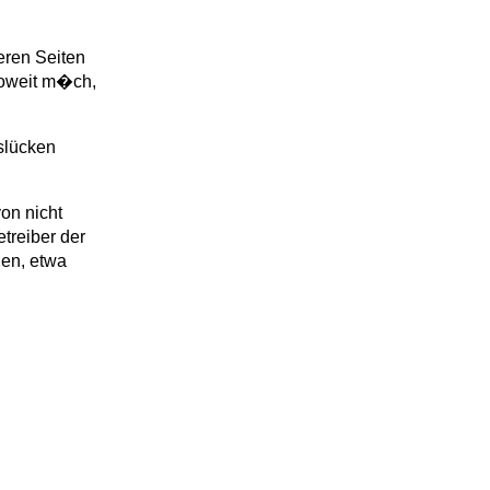
eren Seiten
oweit m
�
ch,
tslücken
on nicht
treiber der
nen, etwa