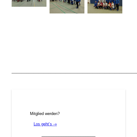
___________________________________________________
Mitglied werden?
Los geht’s
→
______________________